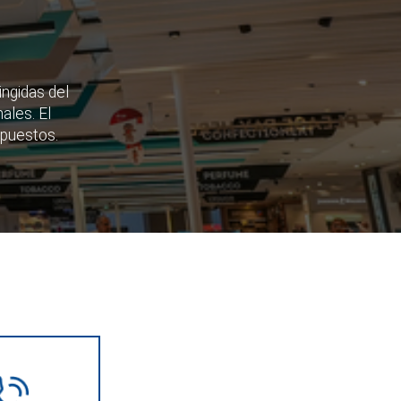
ingidas del
ales. El
mpuestos.