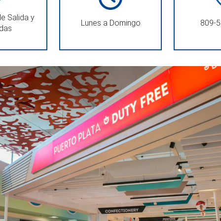
e Salida y
Lunes a Domingo
809-5
adas