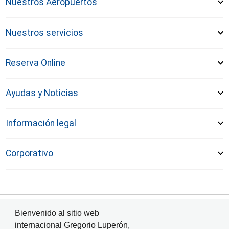
Nuestros Aeropuertos
Nuestros servicios
Reserva Online
Ayudas y Noticias
Información legal
Corporativo
Bienvenido al sitio web
© Aeropuerto Internacional de Puerto Plata 2024
internacional Gregorio Luperón,