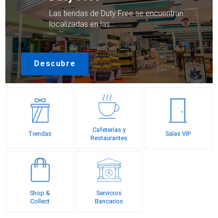
Las tiendas de Duty Free se encuentran
localizadas en las…
Descubre
Cafeterías y
Tiendas
Salas VIP
Restaurantes
Shop &
Servicios
Collect
Bancarios