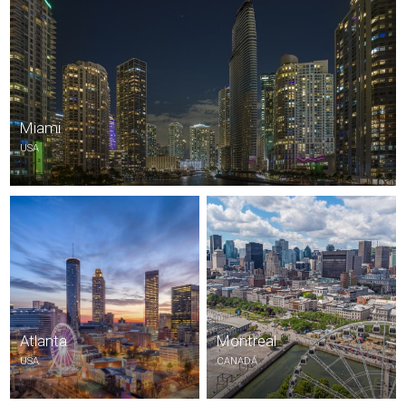
Miami
USA
Atlanta
Montreal
USA
CANADÁ