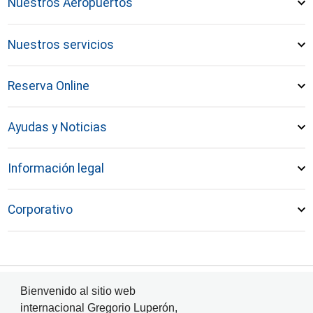
Nuestros Aeropuertos
Nuestros servicios
Reserva Online
Ayudas y Noticias
Información legal
Corporativo
Bienvenido al sitio web
© Aeropuerto Internacional de Puerto Plata 2024
internacional Gregorio Luperón,